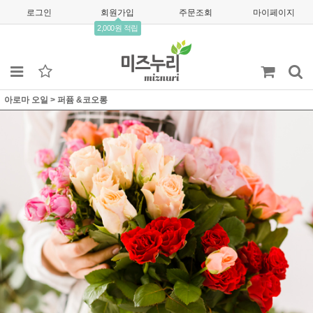
로그인
회원가입
주문조회
마이페이지
2,000원 적립
아로마 오일
>
퍼퓸 &코오롱