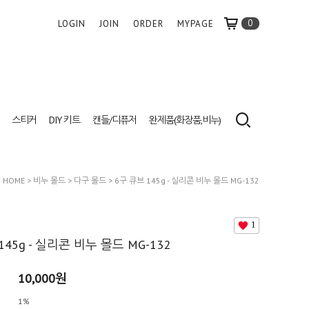
0
LOGIN
JOIN
ORDER
MYPAGE
스티커
DIY 키트
캔들/디퓨저
완제품(화장품,비누)
HOME
>
비누 몰드
>
다구 몰드
> 6구 큐브 145g - 실리콘 비누 몰드 MG-132
1
145g - 실리콘 비누 몰드 MG-132
10,000
원
1%