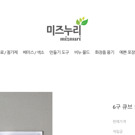
료 / 첨가제
베이스 / 색소
만들기 도구
비누 몰드
화장품 용기
예쁜 포장
6구 큐브 
판매가격
적립금