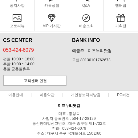
공지사항
카톡상담
Q&A
멤버쉽
포토리뷰
VIP 게시판
배송조회
기획전
CS CENTER
BANK INFO
053-424-6079
예금주 : 미즈누리닷컴
평일 10:00 ~ 18:00
국민 80130101762673
주말 10:00 ~ 14:00
휴일,공휴일휴무
고객센터 연결
이용안내
이용약관
개인정보처리방침
PC버전
미즈누리닷컴
대표 : 홍성숙
사업자 등록번호 : 504-17-28129
통신판매업신고번호 : 대구 중구청 제1-732호
전화 : 053-424-6079
주소 : 대구시 중구 국채보상로 150길60