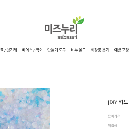
료 / 첨가제
베이스 / 색소
만들기 도구
비누 몰드
화장품 용기
예쁜 포장
[DIY 키
판매가격
적립금