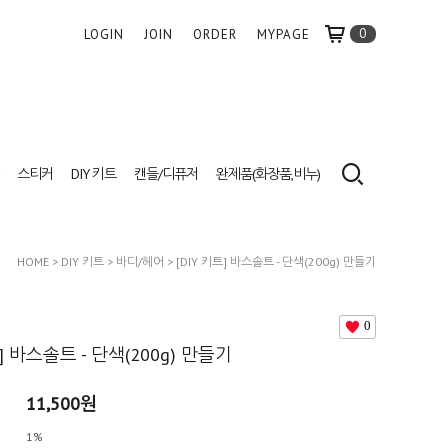
0
LOGIN
JOIN
ORDER
MYPAGE
스티커
DIY 키트
캔들/디퓨저
완제품(화장품,비누)
HOME
>
DIY 키트
>
바디/헤어
> [DIY 키트] 바스솔트 - 단색(200g) 만들기
0
트] 바스솔트 - 단색(200g) 만들기
11,500원
1%