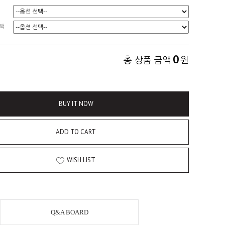
택
0
총 상품 금액
원
BUY IT NOW
ADD TO CART
WISH LIST
Q&A BOARD