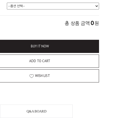
0
총 상품 금액
원
BUY IT NOW
ADD TO CART
WISH LIST
Q&A BOARD