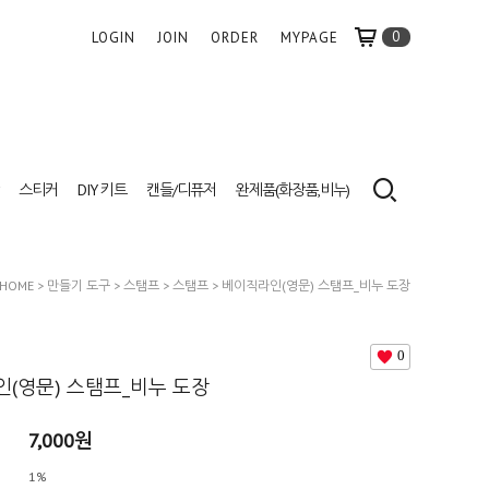
0
LOGIN
JOIN
ORDER
MYPAGE
스티커
DIY 키트
캔들/디퓨저
완제품(화장품,비누)
HOME
>
만들기 도구
>
스탬프
>
스탬프
> 베이직라인(영문) 스탬프_비누 도장
0
(영문) 스탬프_비누 도장
7,000원
1%