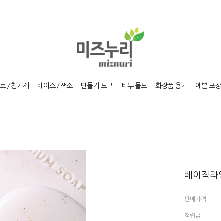
료 / 첨가제
베이스 / 색소
만들기 도구
비누 몰드
화장품 용기
예쁜 포장
베이직라인
판매가격
적립금