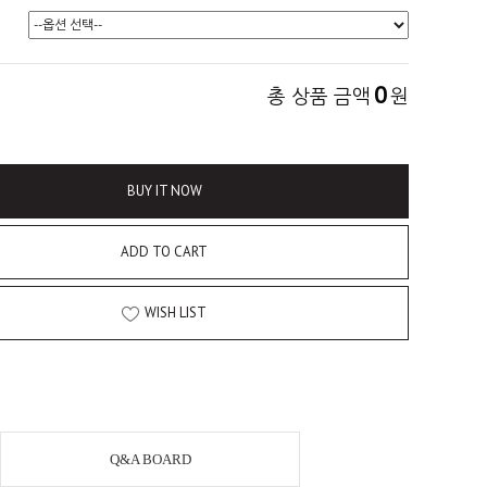
0
총 상품 금액
원
BUY IT NOW
ADD TO CART
WISH LIST
Q&A BOARD