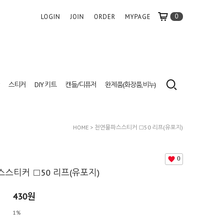
0
LOGIN
JOIN
ORDER
MYPAGE
스티커
DIY 키트
캔들/디퓨저
완제품(화장품,비누)
HOME
> 천연물파스스티커 □50 리프(유포지)
0
스티커 □50 리프(유포지)
430원
1%