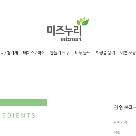
료 / 첨가제
베이스 / 색소
만들기 도구
비누 몰드
화장품 용기
예쁜 포장
천연물파스
판매가격
적립금