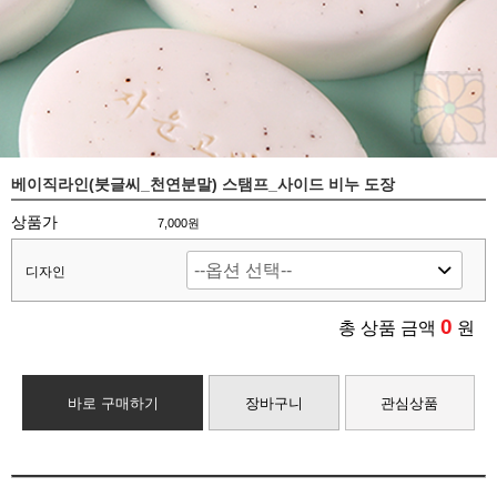
베이직라인(붓글씨_천연분말) 스탬프_사이드 비누 도장
상품가
7,000원
디자인
0
총 상품 금액
원
바로 구매하기
장바구니
관심상품