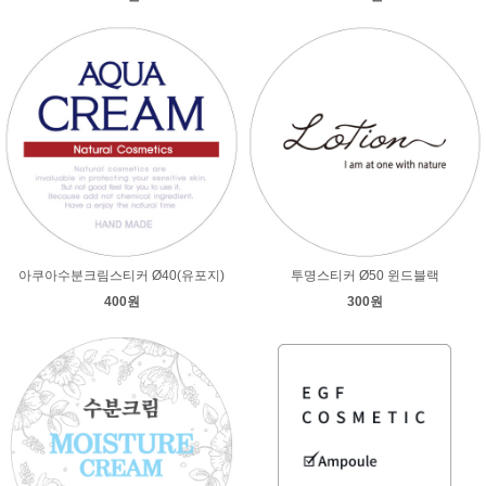
아쿠아수분크림스티커 Ø40(유포지)
투명스티커 Ø50 윈드블랙
400원
300원