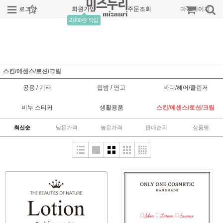
로그인
회원가입
주문조회
마이페이지
2,000원 적립
스킨/에센스/로션/크림
공용 / 기타
립밤 / 연고
바디/헤어/클린저
비누 스티커
생활용품
스킨/에센스/로션/크림
최신순
낮은가격
높은가격
판매순위
상품명