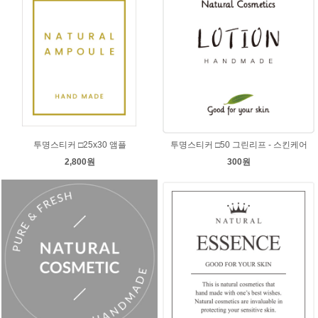
투명스티커 □25x30 앰플
투명스티커 □50 그린리프 - 스킨케어
2,800원
300원