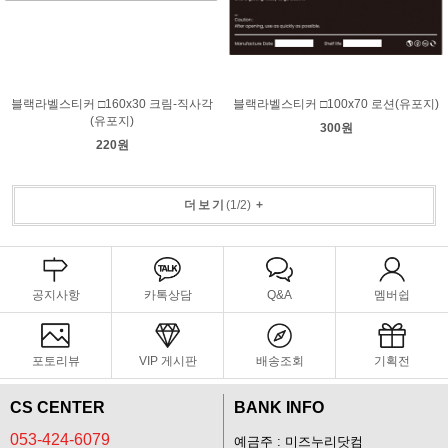
블랙라벨스티커 □160x30 크림-직사각
블랙라벨스티커 □100x70 로션(유포지)
(유포지)
300원
220원
더보기
(
1
/
2
)
+
공지사항
카톡상담
Q&A
멤버쉽
포토리뷰
VIP 게시판
배송조회
기획전
CS CENTER
BANK INFO
053-424-6079
예금주 : 미즈누리닷컴