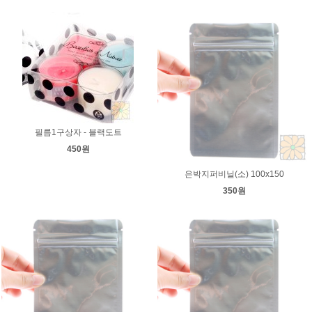
필름1구상자 - 블랙도트
450원
은박지퍼비닐(소) 100x150
350원