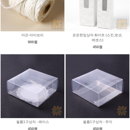
마끈-아이보리
은은한잎상자 화이트 (스킨,로션,
에센스)
900원
450원
필름1구상자 - 레이스
필름1구상자 - 무지
450원
450원