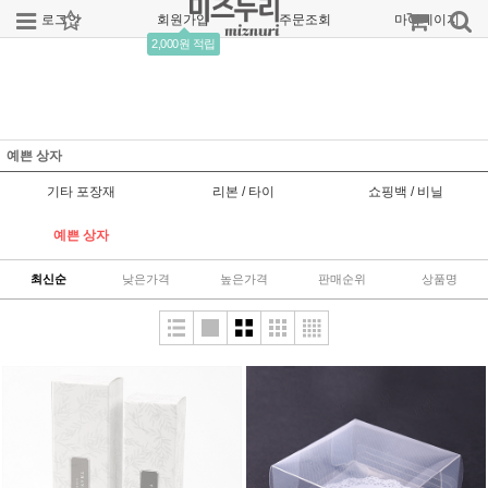
로그인
회원가입
주문조회
마이페이지
2,000원 적립
예쁜 상자
기타 포장재
리본 / 타이
쇼핑백 / 비닐
예쁜 상자
최신순
낮은가격
높은가격
판매순위
상품명