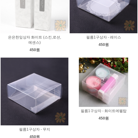
은은한잎상자 화이트 (스킨,로션,
필름1구상자 - 레이스
에센스)
450원
450원
필름1구상자 - 화이트에펠탑
450원
필름1구상자 - 무지
450원